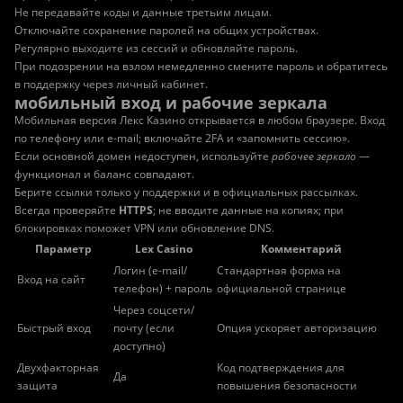
Не передавайте коды и данные третьим лицам.
Отключайте сохранение паролей на общих устройствах.
Регулярно выходите из сессий и обновляйте пароль.
При подозрении на взлом немедленно смените пароль и обратитесь
в поддержку через личный кабинет.
мобильный вход и рабочие зеркала
Мобильная версия Лекс Казино открывается в любом браузере. Вход
по телефону или e‑mail; включайте 2FA и «запомнить сессию».
Если основной домен недоступен, используйте
рабочее зеркало
—
функционал и баланс совпадают.
Берите ссылки только у поддержки и в официальных рассылках.
Всегда проверяйте
HTTPS
; не вводите данные на копиях; при
блокировках поможет VPN или обновление DNS.
Параметр
Lex Casino
Комментарий
Логин (e‑mail/
Стандартная форма на
Вход на сайт
телефон) + пароль
официальной странице
Через соцсети/
Быстрый вход
почту (если
Опция ускоряет авторизацию
доступно)
Двухфакторная
Код подтверждения для
Да
защита
повышения безопасности