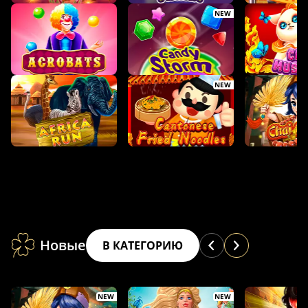
NEW
NEW
Новые
В КАТЕГОРИЮ
NEW
NEW