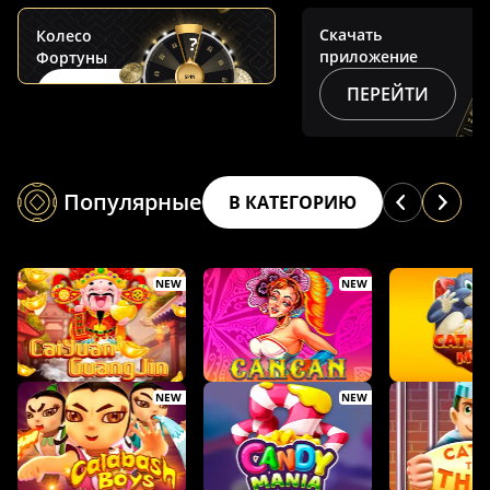
Скачать
Колесо
приложение
Фортуны
ПЕРЕЙТИ
КРУТИТЬ
Популярные
В КАТЕГОРИЮ
NEW
NEW
NEW
NEW