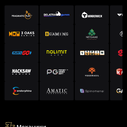
Механики