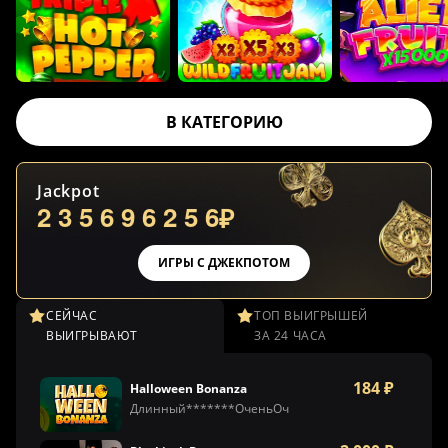
В КАТЕГОРИЮ
5
Jackpot
2
3
5
6
9
6
2
5
6
₽
ИГРЫ С ДЖЕКПОТОМ
СЕЙЧАС
ТОП ВЫИГРЫШЕЙ
ВЫИГРЫВАЮТ
ЗА 24 ЧАСА
184 ₽
Halloween Bonanza
Длинный*******ОченьОч