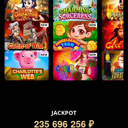
NEW
NEW
NEW
NEW
5
JACKPOT
2
3
5
6
9
6
2
5
6
₽