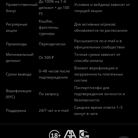
До 100% на 1-й
Приветственный
Условия и вейджер зависят от
депозит + до 100
бонус
текущей акции
FS
Кэшбэк,
Регулярные
Для активных игроков;
фриспины,
акции
обновляются по расписанию
турниры
Рассылаются по e‑mail и в
Промокоды
Периодически
официальных сообществах
Минимальный
Точная сумма зависит от
От 500 ₽
депозит
способа оплаты
Влияют верификация и
0–48 часов после
Сроки вывода
загруженность платёжных
подтверждения
систем
Паспорт/селфи для
Верификация
По запросу
подтверждения личности и
(KYC)
безопасности
Среднее время ответа 1–5
Поддержка
24/7 чат и e‑mail
минут в чате